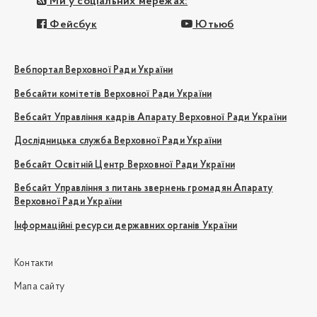
Ми у соціальних мережах:
Фейсбук
Ютьюб
Вебпортал Верховної Ради України
Вебсайти комітетів Верховної Ради України
Вебсайт Управління кадрів Апарату Верховної Ради України
Дослідницька служба Верховної Ради України
Вебсайт Освітній Центр Верховної Ради України
Вебсайт Управління з питань звернень громадян Апарату
Верховної Ради України
Інформаційні ресурси державних органів України
Контакти
Мапа сайту