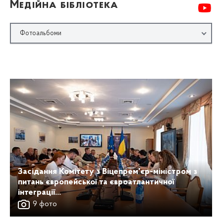
Медійна бібліотека
Фотоальбоми
Засідання Комітету з Віцепрем'єр-міністром з
питань європейської та євроатлантичної
інтеграції...
9 фото