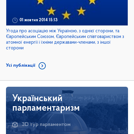
01 жовтня 2014 15:13
Угода про асоціацію між Україною, з однієї сторони, та
Європейським Союзом, Європейським співтовариством з
атомної енергії і їхніми державами-членами, з іншої
сторони
Усі публікації
Український
парламентаризм
3D тур парламентом