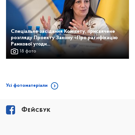
Спеціальне засідання Комітету, присвячене
розгляду Проекту Закону «Про ратифікацію
Рамкової угоди...
18 фото
Усі фотоматеріали
Фейсбук