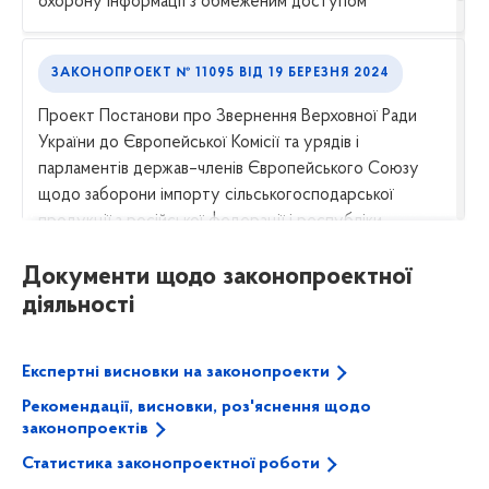
охорону інформації з обмеженим доступом
ЗАКОНОПРОЕКТ № 11095
ВІД
19 БЕРЕЗНЯ 2024
Проект Постанови про Звернення Верховної Ради
України до Європейської Комісії та урядів і
парламентів держав–членів Європейського Союзу
щодо заборони імпорту сільськогосподарської
продукції з російської федерації і республіки
білорусь до Європейського Союзу
Документи щодо законопроектної
діяльності
ЗАКОНОПРОЕКТ № 0254
ВІД
06 БЕРЕЗНЯ 2024
Проект Закону про ратифікацію Угоди між Кабінетом
Експертні висновки на законопроекти
Міністрів України та Урядом Литовської Республіки
Рекомендації, висновки, роз'яснення щодо
про право членів сімей працівників дипломатичних
законопроектів
представництв і консульських установ здійснювати
Статистика законопроектної роботи
оплачувану діяльність