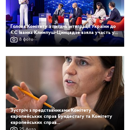
Голова Комітету з питань інтеграції України до
ЄС Іванна Климпуш-Цинцадзе взяла участь у...
8 фото
Зустріч з представниками Комітету
європейських справ Бундестагу та Комітету
європейських справ...
25 фото