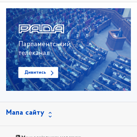
Парламентський
телеканал
Дивитись
Мапа сайту