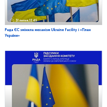
31 липня,12:45
Рада ЄС змінила механізм Ukraine Facility і «План
України»