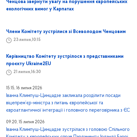
Ченцова звернути увагу на порушення європейських
екологічних вимог у Карпатах
Члени Комітету зустрілися зі Всеволодом Ченцовим
23 липня,10:15
Керівництво Комітету зустрілося з представниками
проєкту Ukraine2EU
21 липня,16:30
15:15, 16 липня 2026
Іванна Климпуш-Цинцадзе закликала розділити посади
віцепрем’єр-міністра з питань європейської та
євроатлантичної інтеграції і головного переговірника з ЄС
09:20, 15 липня 2026
Іванна Климпуш-Цинцадзе зустрілася з головою Спільного
Комітету з європейських справ Парламенту Ірландії Баррі