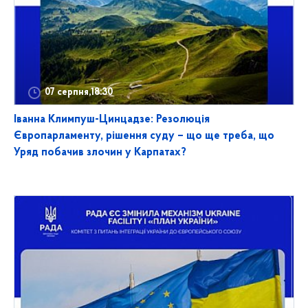
07 серпня,18:30
Іванна Климпуш-Цинцадзе: Резолюція
Європарламенту, рішення суду – що ще треба, що
Уряд побачив злочин у Карпатах?