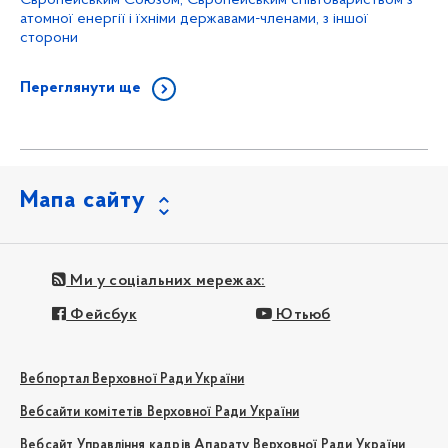
атомної енергії і їхніми державами-членами, з іншої
сторони
Переглянути ще
Мапа сайту
Ми у соціальних мережах:
Фейсбук
Ютьюб
Вебпортал Верховної Ради України
Вебсайти комітетів Верховної Ради України
Вебсайт Управління кадрів Апарату Верховної Ради України