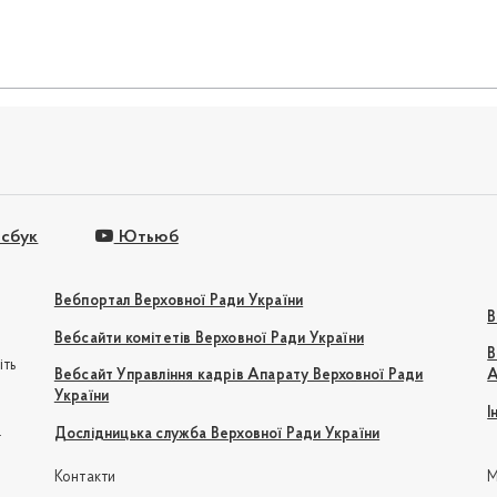
сбук
Ютьюб
Вебпортал Верховної Ради України
В
Вебсайти комітетів Верховної Ради України
В
іть
Вебсайт Управління кадрів Апарату Верховної Ради
А
України
І
e
Дослідницька служба Верховної Ради України
Контакти
М