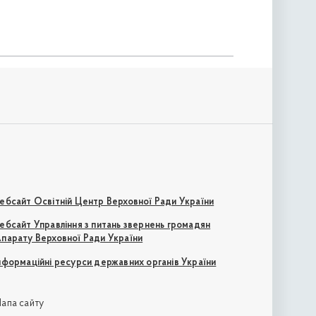
ебсайт Освітній Центр Верховної Ради України
ебсайт Управління з питань звернень громадян
парату Верховної Ради України
нформаційні ресурси державних органів України
апа сайту