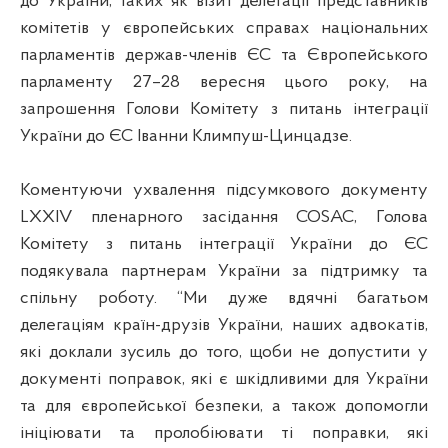
до України, таких як візит делегації представників
комітетів у європейських справах національних
парламентів держав-членів ЄС та Європейського
парламенту 27–28 вересня цього року, на
запрошення Голови Комітету з питань інтеграції
України до ЄС Іванни Климпуш-Цинцадзе.
Коментуючи ухвалення підсумкового документу
LXXIV пленарного засідання COSAC, Голова
Комітету з питань інтеграції України до ЄС
подякувала партнерам України за підтримку та
спільну роботу. “Ми дуже вдячні багатьом
делегаціям країн-друзів України, наших адвокатів,
які доклали зусиль до того, щоби не допустити у
документі поправок, які є шкідливими для України
та для європейської безпеки, а також допомогли
ініціювати та пролобіювати ті поправки, які