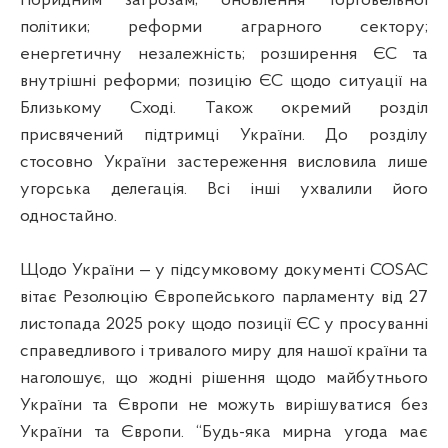
гібридним загрозам; оновлення торговельної
політики; реформи аграрного сектору;
енергетичну незалежність; розширення ЄС та
внутрішні реформи; позицію ЄС щодо ситуації на
Близькому Сході. Також окремий розділ
присвячений підтримці України. До розділу
стосовно України застереження висловила лише
угорська делегація. Всі інші ухвалили його
одностайно.
Щодо України — у підсумковому документі COSAC
вітає Резолюцію Європейського парламенту від 27
листопада 2025 року щодо позиції ЄС у просуванні
справедливого і тривалого миру для нашої країни та
наголошує, що жодні рішення щодо майбутнього
України та Європи не можуть вирішуватися без
України та Європи. “Будь-яка мирна угода має