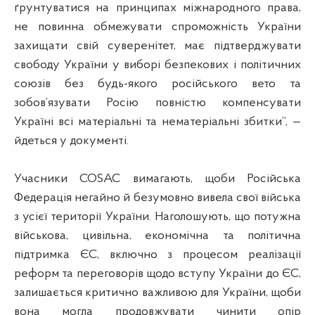
ґрунтуватися на принципах міжнародного права,
не повинна обмежувати спроможність України
захищати свій суверенітет, має підтверджувати
свободу України у виборі безпекових і політичних
союзів без будь-якого російського вето та
зобов’язувати Росію повністю компенсувати
Україні всі матеріальні та нематеріальні збитки”, —
йдеться у документі.
Учасники COSAC вимагають, щоби Російська
Федерація негайно й безумовно вивела свої війська
з усієї території України. Наголошують, що потужна
військова, цивільна, економічна та політична
підтримка ЄС, включно з процесом реалізації
реформ та переговорів щодо вступу України до ЄС,
залишається критично важливою для України, щоби
вона могла продовжувати чинити опір