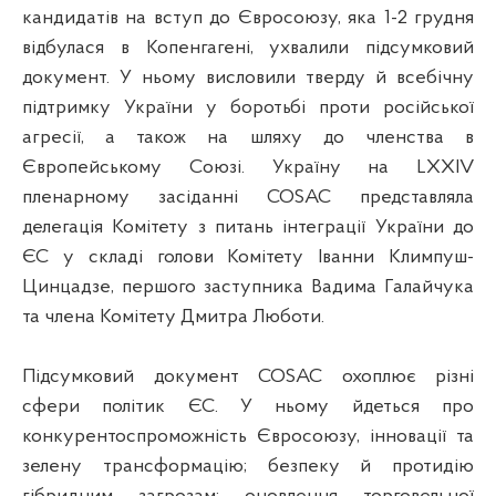
кандидатів на вступ до Євросоюзу, яка 1-2 грудня
відбулася в Копенгагені, ухвалили підсумковий
документ. У ньому висловили тверду й всебічну
підтримку України у боротьбі проти російської
агресії, а також на шляху до членства в
Європейському Союзі. Україну на LXXIV
пленарному засіданні COSAC представляла
делегація Комітету з питань інтеграції України до
ЄС у складі голови Комітету Іванни Климпуш-
Цинцадзе, першого заступника Вадима Галайчука
та члена Комітету Дмитра Люботи.
Підсумковий документ COSAC охоплює різні
сфери політик ЄС. У ньому йдеться про
конкурентоспроможність Євросоюзу, інновації та
зелену трансформацію; безпеку й протидію