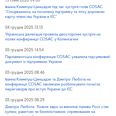
13 січня 2026 09:00
Іванна Климпуш-Цинцадзе під час зустрічі голів COSAC:
“Сподіваємось на посилену підтримку та чітку дорожню
карту членства України в ЄС”
04 грудня 2025 13:13
Українська делегація провела двосторонні зустрічі на
полях конференції COSAC у Копенгагені
03 грудня 2025 14:54
Парламентська конференція COSAC ухвалила підсумковий
документ із підтримкою України
03 грудня 2025 08:46
Іванна Климпуш-Цинцадзе та Дмитро Любота на
конференції COSAC закликали розблокувати початок
переговорів про вступ України до ЄС
03 грудня 2025 08:29
Дмитро Любота: “Кожне євро за викопне паливо Росії стає
кулею, ракетою чи безпілотником, спрямованим на