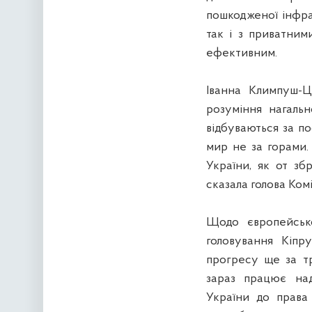
пошкодженої інфра
так і з приватни
ефективним.
Іванна Климпуш-Ц
розуміння нагальн
відбуваються за п
мир не за горами
України, як от зб
сказала голова Комі
Щодо європейсько
головування Кіп
прогресу ще за тр
зараз працює над
України до права 