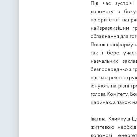
Під час зустрічі
допомогу з боку 
пріоритетні напр
найвразливішим г
обладнання для тог
Посол поінформува
так і бере участ
навчальних закл
безпосередньо з гр
під час реконструк
існують на рівні г
голова Комітету. Во
царинах, а також н
Іванна Климпуш-Ци
життєвою необхід
допомозі енерге