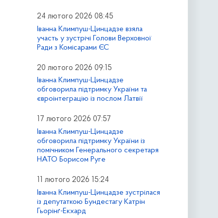
24 лютого 2026 08:45
Іванна Климпуш-Цинцадзе взяла
участь у зустрічі Голови Верховної
Ради з Комісарами ЄС
20 лютого 2026 09:15
Іванна Климпуш-Цинцадзе
обговорила підтримку України та
євроінтеграцію із послом Латвії
17 лютого 2026 07:57
Іванна Климпуш-Цинцадзе
обговорила підтримку України із
помічником Генерального секретаря
НАТО Борисом Руге
11 лютого 2026 15:24
Іванна Климпуш-Цинцадзе зустрілася
із депутаткою Бундестагу Катрін
Гьорінґ-Екхард