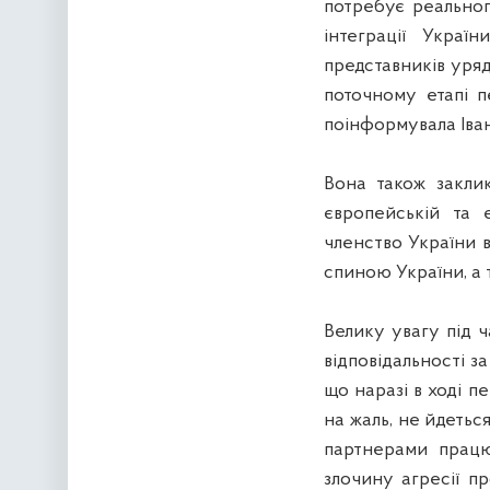
потребує реальног
інтеграції Украї
представників уря
поточному етапі 
поінформувала Іва
Вона також закли
європейській та 
членство України в
спиною України, а т
Велику увагу під ч
відповідальності з
що наразі в ході 
на жаль, не йдетьс
партнерами працю
злочину агресії п