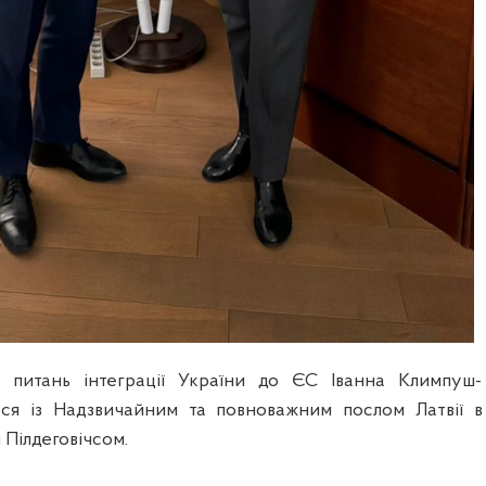
з питань інтеграції України до ЄС Іванна Климпуш-
ася із Надзвичайним та повноважним послом Латвії в
Пілдеговічсом.