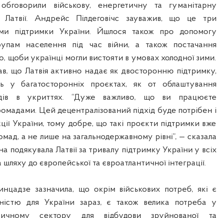
 обговорили військову, енергетичну та гуманітарну
Латвії. Андрейс Пілдеговічс зауважив, що це три
ями підтримки України. Йшлося також про допомогу
рупам населення під час війни, а також постачання
о, щоби українці могли вистояти в умовах холодної зими.
в, що Латвія активно надає як двосторонню підтримку,
ь у багатосторонніх проєктах, як от облаштування
адів в укриттях. “Дуже важливо, що ви працюєте
омадами. Цей децентралізований підхід буде потрібен і
ції України, тому добре, що такі проєкти підтримки вже
ромад, а не лише на загальнодержавному рівні”, — сказала
на подякувала Латвії за тривалу підтримку України у всіх
а шляху до європейської та євроатлантичної інтеграції.
нцадзе зазначила, що окрім військових потреб, які є
ністю для України зараз, є також велика потреба у
тичному сектору для відбудови зруйнованої та