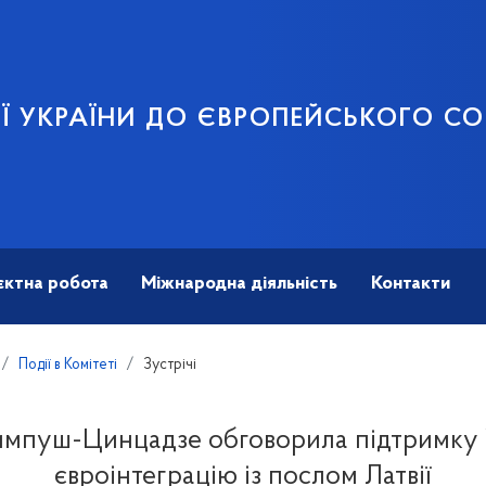
ЦІЇ УКРАЇНИ ДО ЄВРОПЕЙСЬКОГО С
єктна робота
Міжнародна діяльність
Контакти
Події в Комітеті
Зустрічі
импуш-Цинцадзе обговорила підтримку 
євроінтеграцію із послом Латвії