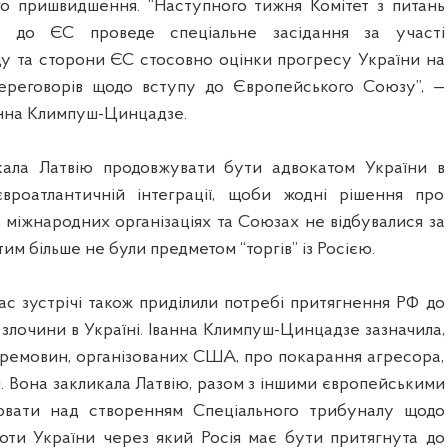
о пришвидшення. “Наступного тижня Комітет з питань
ни до ЄС проведе спеціальне засідання за участі
ду та сторони ЄС стосовно оцінки прогресу України на
переговорів щодо вступу до Європейського Союзу”, —
нна Климпуш-Цинцадзе.
кала Латвію продовжувати бути адвокатом України в
євроатлантичній інтеграції, щоби жодні рішення про
 міжнародних організаціях та Союзах не відбувалися за
им більше не були предметом “торгів” із Росією.
ас зустрічі також приділили потребі притягнення РФ до
а злочини в Україні. Іванна Климпуш-Цинцадзе зазначила,
перемовин, організованих США, про покарання агресора,
я. Вона закликала Латвію, разом з іншими європейськими
вати над створенням Спеціального трибуналу щодо
роти України через який Росія має бути притягнута до