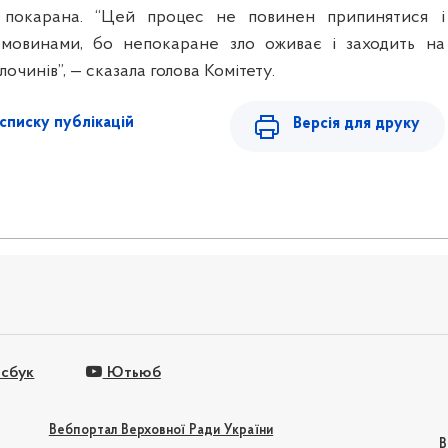
 і покарана. “Цей процес не повинен припинятися і
емовинами, бо непокаране зло оживає і заходить на
лочинів”, — сказала голова Комітету.
списку публікацій
Версія для друку
сбук
Ютьюб
Вебпортал Верховної Ради України
В