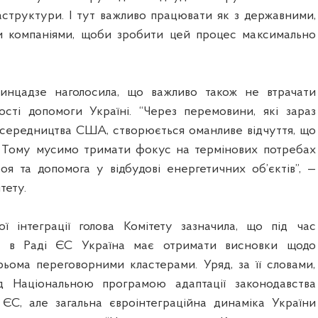
структури. І тут важливо працювати як з державними,
ми компаніями, щоби зробити цей процес максимально
инцадзе наголосила, що важливо також не втрачати
ості допомоги Україні. “Через перемовини, які зараз
осередництва США, створюється оманливе відчуття, що
. Тому мусимо тримати фокус на термінових потребах
роя та допомога у відбудові енергетичних об’єктів”, —
тету.
ї інтеграції голова Комітету зазначила, що під час
ру в Раді ЄС Україна має отримати висновки щодо
ьома переговорними кластерами. Уряд, за її словами,
 Національною програмою адаптації законодавства
ЄС, але загальна євроінтеграційна динаміка України