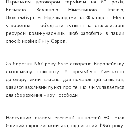
Паризьким договором терміном на 50 років,
Бельгією, Західною Німеччиною, Італією,
Люксембургом, Нідерландами та Францією. Мета
утворення — об’єднати вугільні та сталеливарні
ресурси країн-учасниць, щоб запобігти в такий
спосіб новій війні у Європі.
25 березня 1957 року було створено Європейську
економічну спільноту. У преамбулі Римського
договору, який, власне, дав початок цій спільноті,
з’явився важливий пункт про те, що він укладається
для збереження миру і свободи.
Наступним етапом еволюції цінностей ЄС став
Єдиний європейський акт, підписаний 1986
року
.