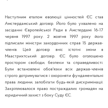
Наступним етапом еволюції цінностей ЄС став
Амстердамський договір. Його було ухвалено на
засіданні Європейської Ради в Амстердамі
16-17
червня 1997
року
. 2 жовтня 1997 року його
підписали міністри закордонних справ 15 держав-
членів. Цей договір вніс істотні зміни в
Маастрихтський договір. ЄС було оголошено
простором свободи, безпеки та справедливості.
Були встановлені обов'язки всіх держав-членів
строго дотримуватися і охороняти фундаментальні
права людини, запобігати будь-якій дискримінації.
Закріплювалося право постраждалих громадян на
юридичний захист з боку Суду ЄС.