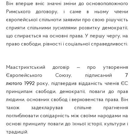
Він вперше вніс значні зміни до основоположного
Римського договору, і саме в ньому члени
європейської спільноти заявили про свою рішучість
сприяти спільними зусиллями розвитку демократії,
що спирається на основні права. У першу чергу, на
право свободи, рівності і соціальної справедливості.
Маастрихтський договір — про утворення
Європейського Союзу, підписаний
7
лютого
1992
року
, підтвердив відданість членів ЄС
принципам свободи, демократії,
поваги до прав
людини
, основних свобод і верховенства права. Він
також задекларував спільне прагнення
поглиблювати солідарність між своїми народами на
основі принципу поваги до їхньої історії, культури і
традицій.