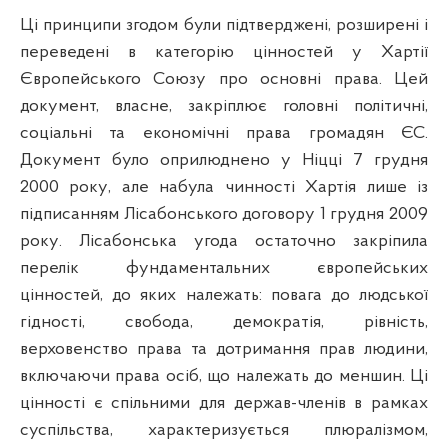
Ці принципи згодом були підтверджені, розширені і
переведені в категорію цінностей у Хартії
Європейського Союзу про основні права. Цей
документ, власне, закріплює головні політичні,
соціальні та економічні права громадян ЄС.
Документ було оприлюднено у Ніцці
7
грудня
2000
року
, але набула чинності Хартія лише із
підписанням Лісабонського договору
1
грудня 2009
року
. Лісабонська угода остаточно закріпила
перелік фундаментальних європейських
цінностей, до яких належать: повага до людської
гідності, свобода, демократія, рівність,
верховенство права та дотримання прав людини,
включаючи права осіб, що належать до меншин. Ці
цінності є спільними для держав-членів в рамках
суспільства, характеризується плюралізмом,