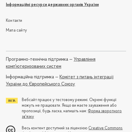
Інформаційні ресурси державних органів України
Контакти
Мапа сайту
Програмно-технічна підтримка —
Управління
комп'ютеризованих систем
Iнформаційна підтримка —
Комітет з питань інтеграції
України до Європейського Союзу
Вебсайт працює у тестовому режимі. Окремі функції
можуть не працювати. Якщо ви маєте зауваження або
пропозиції, будь ласка, напишіть нам:
Форма зворотного
зв'язку
Весь контент доступний за ліцензією
Creative Commons