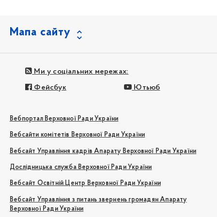
Мапа сайту
Ми у соціальних мережах:
Фейсбук
Ютьюб
Вебпортал Верховної Ради України
Вебсайти комітетів Верховної Ради України
Вебсайт Управління кадрів Апарату Верховної Ради України
Дослідницька служба Верховної Ради України
Вебсайт Освітній Центр Верховної Ради України
Вебсайт Управління з питань звернень громадян Апарату
Верховної Ради України