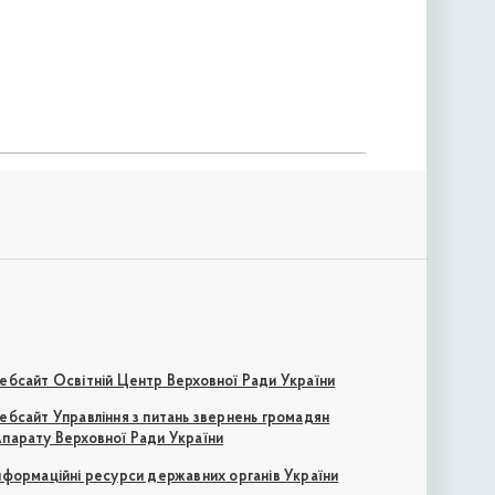
ебсайт Освітній Центр Верховної Ради України
ебсайт Управління з питань звернень громадян
парату Верховної Ради України
нформаційні ресурси державних органів України