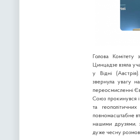
Голова Комітету 
Цинцадзе взяла уча
у Відні (Австрія
звернула увагу на
переосмисленні Єв
Союз прокинувся і 
та геополітичних
повномасштабне вто
нашими друзями, 
дуже чесну розмов