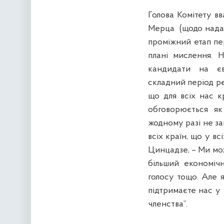
Голова Комітету в
Мерца (щодо надан
проміжний етап пе
плані мислення. Н
кандидати на єв
складний період ре
що для всіх нас к
обговорюється як
жодному разі не з
всіх країн, що у вс
Цинцадзе, – Ми мож
більший економіч
голосу тощо. Але я
підтримаєте нас у 
членства”.