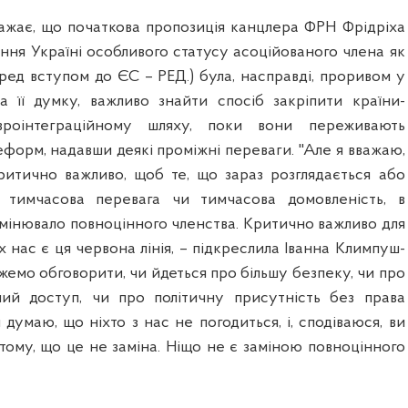
важає, що початкова пропозиція канцлера ФРН Фрідріха
ня Україні особливого статусу асоційованого члена як
ред вступом до ЄС – РЕД.) була, насправді, проривом у
а її думку, важливо знайти спосіб закріпити країни-
роінтеграційному шляху, поки вони переживають
форм, надавши деякі проміжні переваги. "Але я вважаю,
ритично важливо, щоб те, що зараз розглядається або
 тимчасова перевага чи тимчасова домовленість, в
амінювало повноцінного членства. Критично важливо для
іх нас є ця червона лінія, – підкреслила Іванна Климпуш-
емо обговорити, чи йдеться про більшу безпеку, чи про
ний доступ, чи про політичну присутність без права
 думаю, що ніхто з нас не погодиться, і, сподіваюся, ви
тому, що це не заміна. Ніщо не є заміною повноцінного