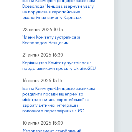
Іванна Климпуш-Цинцадзе закликала
Всеволода Ченцова звернути увагу
на порушення європейських
екологічних вимог у Карпатах
23 липня 2026 10:15
Члени Комітету зустрілися зі
Всеволодом Ченцовим
21 липня 2026 16:30
Керівництво Комітету зустрілося з
представниками проєкту Ukraine2EU
16 липня 2026 15:15
Іванна Климпуш-Цинцадзе закликала
розділити посади віцепрем’єр-
міністра з питань європейської та
євроатлантичної інтеграції і
головного переговірника з ЄС
10 липня 2026 15:00
Європарламент стурбований