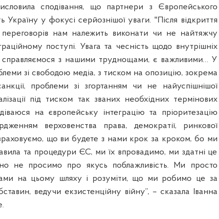
висловила сподівання, що партнери з Європейського
 Україну у фокусі серйознішої уваги. "Після відкриття
 переговорів нам належить виконати чи не найтяжчу
граційному поступі. Увага та чесність щодо внутрішніх
ми справляємося з нашими труднощами, є важливими… У
облеми зі свободою медіа, з тиском на опозицію, зокрема
анкції, проблеми зі згортанням чи не найуспішнішої
ізації під тиском так званих необхідних термінових
діваюся на європейську інтеграцію та пріоритезацію
дженням верховенства права, демократії, ринкової
зраховуємо, що ви будете з нами крок за кроком, бо ми
авила та процедури ЄС, ми їх впровадимо, ми здатні це
чно не просимо про якусь поблажливість. Ми просто
ами на цьому шляху і розуміти, що ми робимо це за
ставин, ведучи екзистенційну війну”, – сказала Іванна
.