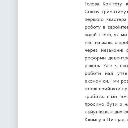
Голова Комітету 
Союзу триматимуть
першого кластера
роботу в євроінте
подій і того, як 
нас, на жаль, є пр
через незаконні с
реформи децентрал
рішень. Але я спо
роботи над утвер
економіки. І ми ро
готові прийняти пр
зробити, і ми то
просимо бути з н
найунікальніших об
Климпуш-Цинцадзе