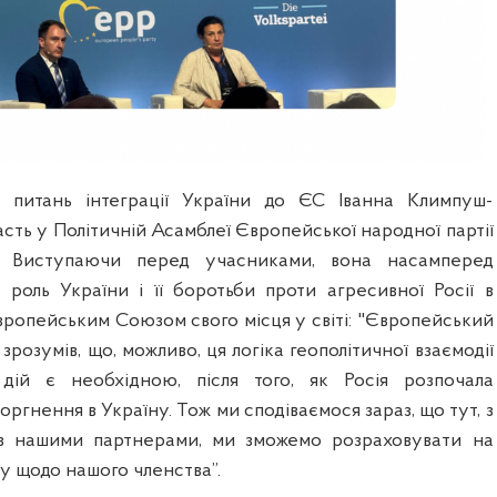
з питань інтеграції України до ЄС Іванна Климпуш-
сть у Політичній Асамблеї Європейської народної партії
). Виступаючи перед учасниками, вона насамперед
 роль України і її боротьби проти агресивної Росії в
ропейським Союзом свого місця у світі: "Європейський
зрозумів, що, можливо, ця логіка геополітичної взаємодії
 дій є необхідною, після того, як Росія розпочала
ргнення в Україну. Тож ми сподіваємося зараз, що тут, з
з нашими партнерами, ми зможемо розраховувати на
у щодо нашого членства”.