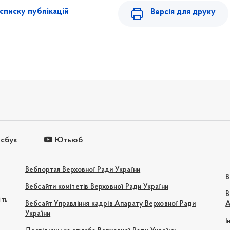
списку публікацій
Версія для друку
сбук
Ютьюб
Вебпортал Верховної Ради України
В
Вебсайти комітетів Верховної Ради України
В
іть
Вебсайт Управління кадрів Апарату Верховної Ради
А
України
І
e