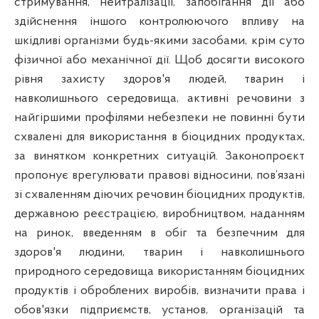
стримування, нейтралізації, запобігання дії або
здійснення іншого контролюючого впливу на
шкідливі організми будь-якими засобами, крім суто
фізичної або механічної дії. Щоб досягти високого
рівня захисту здоров'я людей, тварин і
навколишнього середовища, активні речовини з
найгіршими профілями небезпеки не повинні бути
схвалені для використання в біоцидних продуктах,
за винятком конкретних ситуацій. Законопроєкт
пропонує врегулювати правові відносини, пов’язані
зі схваленням діючих речовин біоцидних продуктів,
державною реєстрацією, виробництвом, наданням
на ринок, введенням в обіг та безпечним для
здоров'я людини, тварин і навколишнього
природного середовища використанням біоцидних
продуктів і оброблених виробів, визначити права і
обов'язки підприємств, установ, організацій та