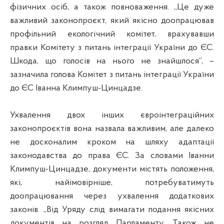
фізичних осіб, а також повноваження. „Це дуже
важливий законопроєкт, який якісно доопрацював
профільний екологічний комітет, врахувавши
правки Комітету з питань інтеграції України до ЄС.
Шкода, що голосів на нього не знайшлося”, –
зазначила голова Комітет з питань інтеграції України
до ЄС Іванна Климпуш-Цинцадзе.
Ухвалення двох інших євроінтеграційних
законопроєктів вона назвала важливим, але далеко
не досконалим кроком на шляху адаптації
законодавства до права ЄС. За словами Іванни
Климпуш-Цинцадзе, документи містять положення,
які, найімовірніше, потребуватимуть
доопрацювання через ухвалення додаткових
законів. „Від Уряду слід вимагати подання якісних
документів на розгляд Парламенту. Також не