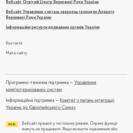
Вебсайт Освітній Центр Верховної Ради України
Вебсайт Управління з питань звернень громадян Апарату
Верховної Ради України
Інформаційні ресурси державних органів України
Контакти
Мапа сайту
Програмно-технічна підтримка —
Управління
комп'ютеризованих систем
Iнформаційна підтримка —
Комітет з питань інтеграції
України до Європейського Союзу
Вебсайт працює у тестовому режимі. Окремі функції
можуть не працювати. Якщо ви маєте зауваження або