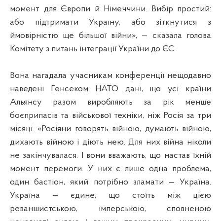
момент для Європи й Німеччини. Вибір простий:
або підтримати Україну, або зіткнутися з
ймовірністю ще більшої війни», — сказала голова
Комітету з питань інтеграції України до ЄС.
Вона нагадала учасникам конференції нещодавно
наведені Генсеком НАТО дані, що усі країни
Альянсу разом виробляють за рік менше
боєприпасів та військової техніки, ніж Росія за три
місяці. «Росіяни говорять війною, думають війною,
дихають війною і діють нею. Для них війна ніколи
не закінчувалася. І вони вважають, що настав їхній
момент перемоги. У них є лише одна проблема,
один бастіон, який потрібно зламати — Україна.
Україна — єдине, що стоїть між цією
реваншистською, імперською, сповненою