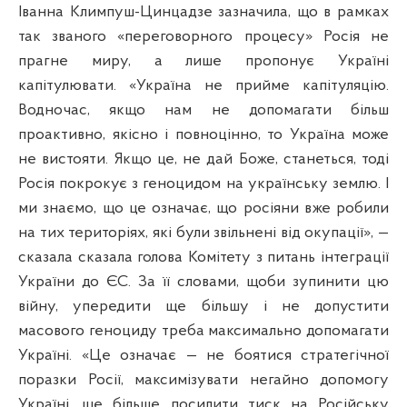
Іванна Климпуш-Цинцадзе зазначила, що в рамках
так званого «переговорного процесу» Росія не
прагне миру, а лише пропонує Україні
капітулювати. «Україна не прийме капітуляцію.
Водночас, якщо нам не допомагати більш
проактивно, якісно і повноцінно, то Україна може
не вистояти. Якщо це, не дай Боже, станеться, тоді
Росія покрокує з геноцидом на українську землю. І
ми знаємо, що це означає, що росіяни вже робили
на тих територіях, які були звільнені від окупації», —
сказала сказала голова Комітету з питань інтеграції
України до ЄС. За її словами, щоби зупинити цю
війну, упередити ще більшу і не допустити
масового геноциду треба максимально допомагати
Україні. «Це означає — не боятися стратегічної
поразки Росії, максимізувати негайно допомогу
Україні, ще більше посилити тиск на Російську