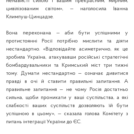
ненависті силою і вашим прекрасним, мирним,
цивілізованим світом», — наголосила Іванна
Климпуш-Цинцадзе.
Вона переконана — аби бути успішними у
протистоянні Росії потрібно мислити та діяти
нестандартно. «Відповідайте асиметрично, як це
зробила Україна, атакувавши російські стратегічні
бомбардувальники та Кримський міст три тижні
тому. Думати нестандартно — означає дивитися
правді в очі й ставити правильні запитання. А
правильне запитання — не чому Росія достатньо
сильна, щоби проникати у ваші суспільства, а які
слабкості ваших суспільств дозволяють їй бути
успішною в цьому», — сказала голова Комітету з
питань інтеграції України до ЄС.