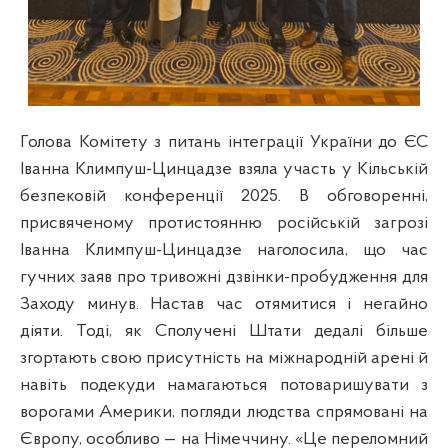
Голова Комітету з питань інтеграції України до ЄС
Іванна Климпуш-Цинцадзе взяла участь у Кільській
безпековій конференції 2025. В обговоренні,
присвяченому протистоянню російській загрозі
Іванна Климпуш-Цинцадзе наголосила, що час
гучних заяв про тривожні дзвінки-пробудження для
Заходу минув. Настав час отямитися і негайно
діяти. Тоді, як Сполучені Штати дедалі більше
згортають свою присутність на міжнародній арені й
навіть подекуди намагаються потоваришувати з
ворогами Америки, погляди людства спрямовані на
Європу, особливо — на Німеччину. «Це переломний